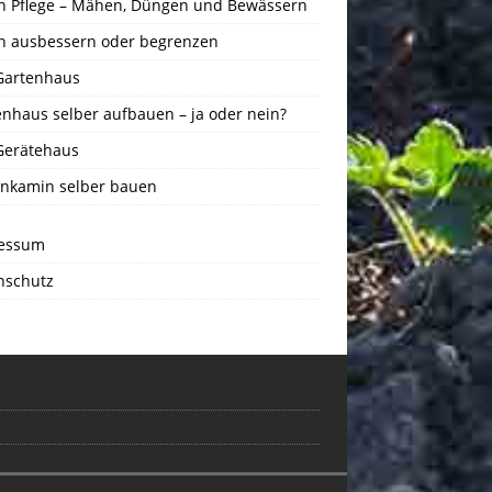
n Pflege – Mähen, Düngen und Bewässern
n ausbessern oder begrenzen
Gartenhaus
enhaus selber aufbauen – ja oder nein?
Gerätehaus
nkamin selber bauen
essum
nschutz