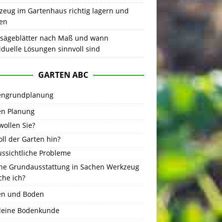
zeug im Gartenhaus richtig lagern und
gen
sägeblätter nach Maß und wann
iduelle Lösungen sinnvoll sind
GARTEN ABC
engrundplanung
en Planung
wollen Sie?
ll der Garten hin?
ussichtliche Probleme
he Grundausstattung in Sachen Werkzeug
che ich?
en und Boden
kleine Bodenkunde