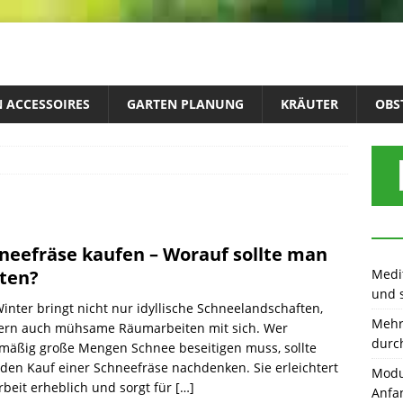
 ACCESSOIRES
GARTEN PLANUNG
KRÄUTER
OBS
neefräse kaufen – Worauf sollte man
Medit
ten?
und 
inter bringt nicht nur idyllische Schneelandschaften,
Mehr 
ern auch mühsame Räumarbeiten mit sich. Wer
durc
mäßig große Mengen Schnee beseitigen muss, sollte
den Kauf einer Schneefräse nachdenken. Sie erleichtert
Modu
rbeit erheblich und sorgt für
[…]
Anfa