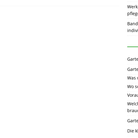
Werk
pfle
Band
indiv
Gart
Gart
Was 
Wo so
Vora
Welc
brau
Gart
Die 