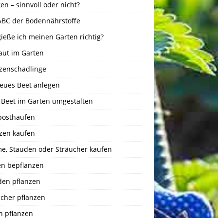
n – sinnvoll oder nicht?
ABC der Bodennährstoffe
ieße ich meinen Garten richtig?
aut im Garten
nzenschädlinge
neues Beet anlegen
s Beet im Garten umgestalten
osthaufen
nzen kaufen
e, Stauden oder Sträucher kaufen
en bepflanzen
den pflanzen
ucher pflanzen
n pflanzen