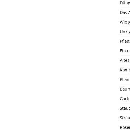
Dünge
Das 
Wie g
Unkr
Pfla
Ein 
Alte
Komp
Pfla
Bäum
Gart
Stau
Strä
Rose