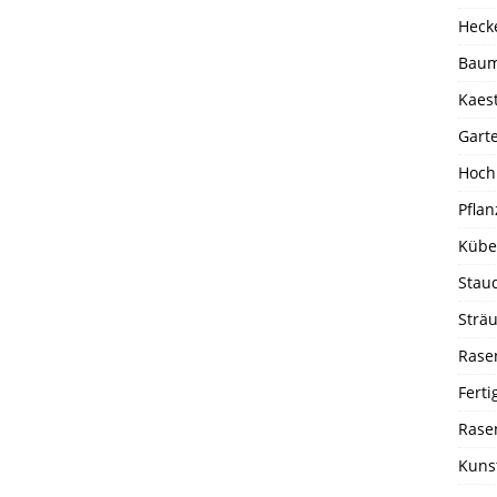
Heck
Baum
Kaes
Garte
Hoch
Pfla
Kübel
Staud
Strä
Rase
Fert
Rase
Kuns