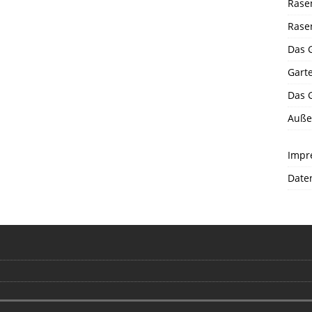
Rase
Rase
Das 
Gart
Das 
Auße
Impr
Date