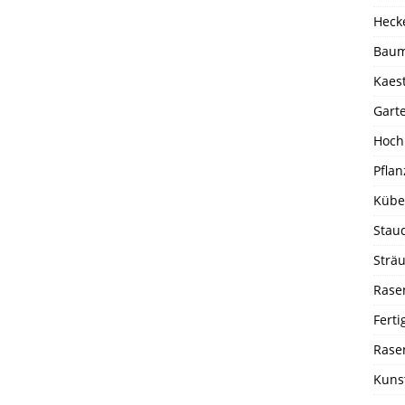
Heck
Baum
Kaes
Garte
Hoch
Pfla
Kübel
Staud
Strä
Rase
Fert
Rase
Kuns