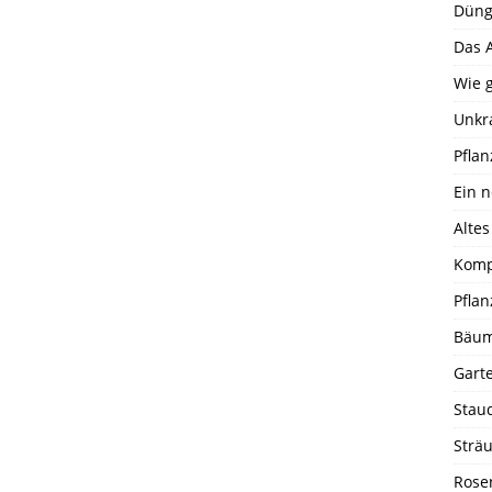
Dünge
Das 
Wie g
Unkr
Pfla
Ein 
Alte
Komp
Pfla
Bäum
Gart
Stau
Strä
Rose