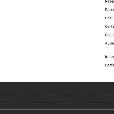
Rase
Rase
Das 
Gart
Das 
Auße
Impr
Date