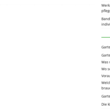
Werk
pfle
Band
indiv
Gart
Gart
Was 
Wo so
Vora
Welc
brau
Gart
Die 