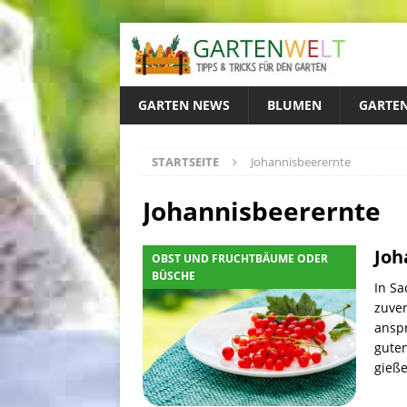
GARTEN NEWS
BLUMEN
GARTEN
STARTSEITE
Johannisbeerernte
Johannisbeerernte
Joh
OBST UND FRUCHTBÄUME ODER
BÜSCHE
In S
zuve
ansp
guten
gieße