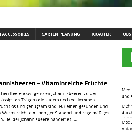
 ACCESSOIRES
GARTEN PLANUNG
KRÄUTER
OBS
annisbeeren – Vitaminreiche Früchte
Medit
achen Beerenobst gehören Johannisbeeren zu den
und 
rlässigsten Trägern die zudem noch vollkommen
Mehr 
ruchslos und genügsam sind. Für einen gesunden und
durc
 Wuchs reicht ein sonniger Standort und regelmäßiges
n. Bei der Johannisbeere handelt es
[…]
Modu
Anfa