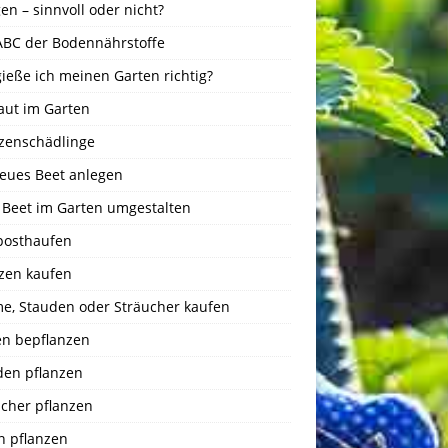
n – sinnvoll oder nicht?
ABC der Bodennährstoffe
ieße ich meinen Garten richtig?
aut im Garten
nzenschädlinge
neues Beet anlegen
s Beet im Garten umgestalten
osthaufen
nzen kaufen
e, Stauden oder Sträucher kaufen
en bepflanzen
den pflanzen
ucher pflanzen
n pflanzen