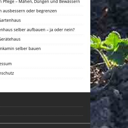
n Pflege – Mähen, Düngen und Bewässern
n ausbessern oder begrenzen
Gartenhaus
enhaus selber aufbauen – ja oder nein?
Gerätehaus
nkamin selber bauen
essum
nschutz