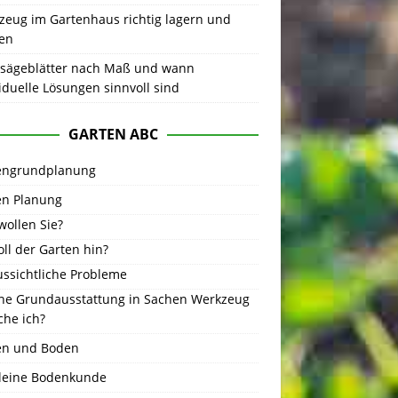
zeug im Gartenhaus richtig lagern und
gen
sägeblätter nach Maß und wann
iduelle Lösungen sinnvoll sind
GARTEN ABC
engrundplanung
en Planung
wollen Sie?
ll der Garten hin?
ussichtliche Probleme
he Grundausstattung in Sachen Werkzeug
che ich?
en und Boden
kleine Bodenkunde